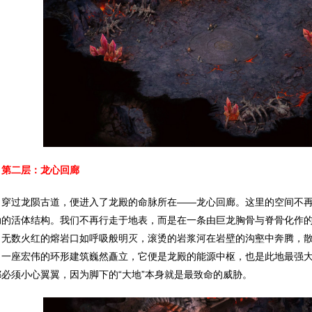
第二层：龙心回廊
过龙陨古道，便进入了龙殿的命脉所在——龙心回廊。这里的空间不再
动的活体结构。我们不再行走于地表，而是在一条由巨龙胸骨与脊骨化作
，无数火红的熔岩口如呼吸般明灭，滚烫的岩浆河在岩壁的沟壑中奔腾，
，一座宏伟的环形建筑巍然矗立，它便是龙殿的能源中枢，也是此地最强
都必须小心翼翼，因为脚下的“大地”本身就是最致命的威胁。