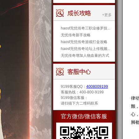
+更多
haosf无忧传奇三职业修罗技...
无忧传奇新手攻略
haosf无忧传奇游戏打金攻略
haosf无忧传奇论坛上传视频...
无忧传奇增加人物血量的方式
9199客服QQ：
4008009199
穿
客服热线：400-800-9199
9199微信客服：
律
请扫描下方二维码联系
颤
心
官方微信/微信客服
脚