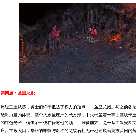
第四层：圣皇龙殿
经三重试炼，勇士们终于抵达了权力的顶点——圣皇龙殿。与之前各层
与绝对力量的体现。整个大殿呈庄严的长方形，中央端坐着一尊由整块奇
圣的红色光芒，仿佛帝王仍在俯瞰他的领土。雕像前方，是一条由发光符
王座。主殿入口，华丽的帷幔与对称的龙纹石柱无声地述说着龙族昔日的