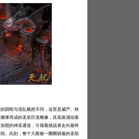
的阴暗与混乱截然不同，这里是威严、秩
玉雕琢而成的圣皇巨龙雕像，其底座涌动着
文加固的神圣通道，引领着挑战者走向最终
辉煌。此刻，整个大殿被一圈圈驯服的圣焰