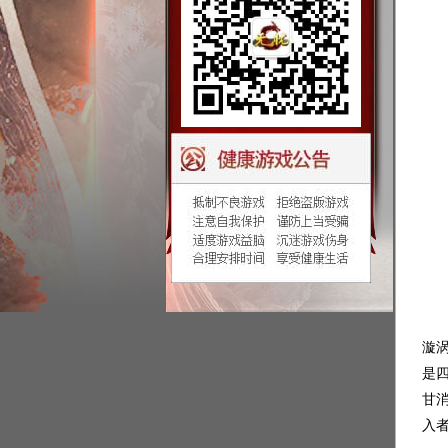
龙
漩
是
甘
入