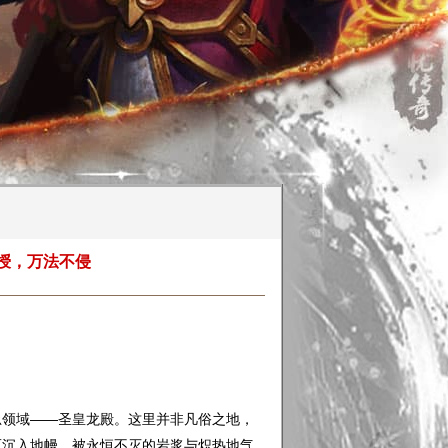
授，万法不侵
领域——圣皇龙殿。这里并非凡俗之地，
而沉入地幔，被永恒不灭的岩浆与炽热地气