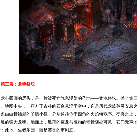
第三层：龙魂祭坛
心回廊的尽头，是一片被死亡气息浸染的圣地——龙魂祭坛。整个第三
涡。地图中央，一座方正古朴的石台悬浮于空中，它是历代龙族英灵安息
四条由白骨铺就的羊肠小径，分别通往位于四角的火焰镇魂亭。亭楼之上
消散的强大龙魂。地面上，散落的巨龙与魔物的骸骨随处可见，它们无声
者：此地非生者乐园，而是英灵的审判庭。