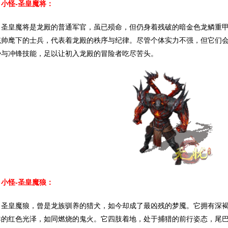
小怪-圣皇魔将：
皇魔将是龙殿的普通军官，虽已殒命，但仍身着残破的暗金色龙鳞重甲
统帅麾下的士兵，代表着龙殿的秩序与纪律。尽管个体实力不强，但它们
势与冲锋技能，足以让初入龙殿的冒险者吃尽苦头。
小怪-圣皇魔狼：
皇魔狼，曾是龙族驯养的猎犬，如今却成了最凶残的梦魇。它拥有深褐
祥的红色光泽，如同燃烧的鬼火。它四肢着地，处于捕猎的前行姿态，尾