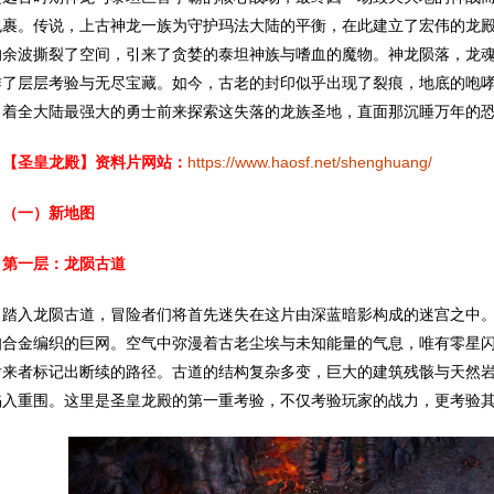
包裹。传说，上古神龙一族为守护玛法大陆的平衡，在此建立了宏伟的龙
的余波撕裂了空间，引来了贪婪的泰坦神族与嗜血的魔物。神龙陨落，龙
作了层层考验与无尽宝藏。如今，古老的封印似乎出现了裂痕，地底的咆
引着全大陆最强大的勇士前来探索这失落的龙族圣地，直面那沉睡万年的
【圣皇龙殿】资料片网站：
https://www.haosf.net/shenghuang/
一）新地图
一层：龙陨古道
入龙陨古道，冒险者们将首先迷失在这片由深蓝暗影构成的迷宫之中。
知合金编织的巨网。空气中弥漫着古老尘埃与未知能量的气息，唯有零星
后来者标记出断续的路径。古道的结构复杂多变，巨大的建筑残骸与天然
陷入重围。这里是圣皇龙殿的第一重考验，不仅考验玩家的战力，更考验