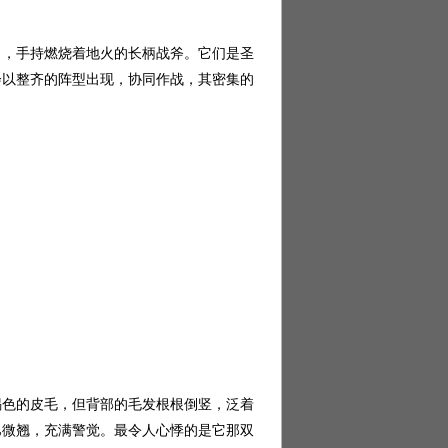
，手持燃烧着地火的长柄战斧。它们是圣
会以整齐的阵型出现，协同作战，其密集的
色的皮毛，但背部的毛发根根倒竖，泛着
巴微翘，充满警觉。最令人心悸的是它那双