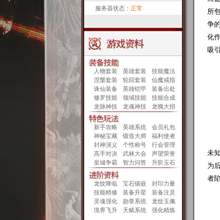
服务器状态：
正常
所
争
化
吸
人物套装
英雄套装
技能魔法
涅槃套装
轮回套装
仙魔戒指
诛仙装备
英雄铠甲
装备出处
（
修罗技能
领域技能
技能合成
龙脉神技
龙魂神技
龙魄大招
第
新手攻略
英雄系统
会员礼包
神秘宝藏
锻造大师
福利使者
踏
封神演义
个性称号
行会管理
未
高手对决
武林大会
声望荣誉
皇城争霸
智力问答
升阶玉石
为
者
龙纹降临
宝石镶嵌
封印力量
技能精修
装备升星
装备注灵
灵魂强化
勋章系统
龙纹玉佩
境界飞升
天赋系统
强化精炼