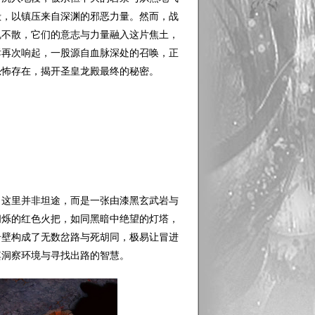
殿，以镇压来自深渊的邪恶力量。然而，战
魂不散，它们的意志与力量融入这片焦土，
哮再次响起，一股源自血脉深处的召唤，正
恐怖存在，揭开圣皇龙殿最终的秘密。
这里并非坦途，而是一张由漆黑玄武岩与
闪烁的红色火把，如同黑暗中绝望的灯塔，
岩壁构成了无数岔路与死胡同，极易让冒进
其洞察环境与寻找出路的智慧。