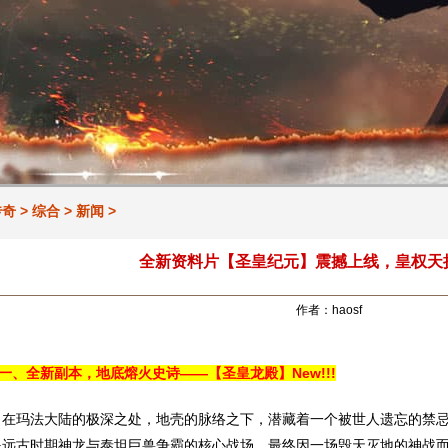
传奇
>
综合
>
新闻
>
全新资料片【圣皇纪元】震撼上线，皇权天
作者：haosf
一、全新副本，地底熔火史诗——【圣皇龙殿】New!!!
玛法大陆的极深之处，地壳的脉络之下，潜藏着一个被世人遗忘的禁忌
是远古时期神龙与泰坦巨兽争霸的核心战场，最终因一场毁天灭地的神战