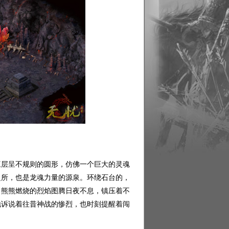
层呈不规则的圆形，仿佛一个巨大的灵魂
之所，也是龙魂力量的源泉。环绕石台的，
，熊熊燃烧的烈焰图腾日夜不息，镇压着不
地诉说着往昔神战的惨烈，也时刻提醒着闯