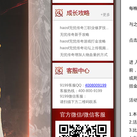
每晚
+更多
与之
haosf无忧传奇三职业修罗技...
无忧传奇新手攻略
点
haosf无忧传奇游戏打金攻略
haosf无忧传奇论坛上传视频...
无忧传奇增加人物血量的方式
进
前
或
9199客服QQ：
4008009199
括
客服热线：400-800-9199
9199微信客服：
活
请扫描下方二维码联系
官方微信/微信客服
1
2
3.