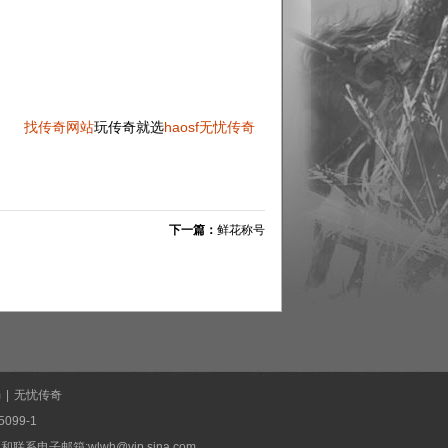
找传奇网站
玩传奇就选
haosf
无忧传奇
下一篇：
鲜花称号
m
|
无忧传奇
099-1
系电子邮箱:wlwh@vip.sina.com