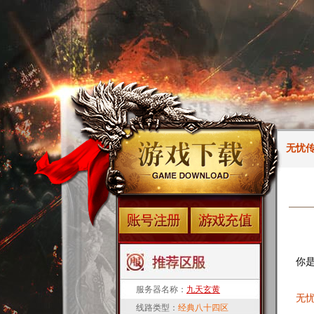
无忧
你
服务器名称：
九天玄黄
无
线路类型：
经典八十四区