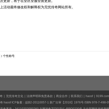
.本次更新，将于在全区全服全面更新。
.以上活动最终修改权和解释权为无忧传奇网站所有。
：
个性称号
奇
|
无忧传奇文化
|
法律声明和免责条款
|
商业合作
|
联系我们
|
haosf
|
9199.co
奇
haosf
ICP备案：
皖B2-20110057-1
新广出审【2018】1976号 ISBN 978-7-498-05
案号：34110202000260 文网游备字[2015]Ｃ-RPG0230号 文化部网络游戏举报和联