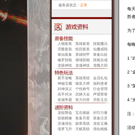
服务器状态：
正常
每天
胜
为
人物套装
英雄套装
技能魔法
每
涅槃套装
轮回套装
仙魔戒指
诛仙装备
英雄铠甲
装备出处
1.
修罗技能
领域技能
技能合成
龙脉神技
龙魂神技
龙魄大招
2.
新手攻略
英雄系统
会员礼包
神秘宝藏
锻造大师
福利使者
3.
封神演义
个性称号
行会管理
高手对决
武林大会
声望荣誉
4.
皇城争霸
智力问答
升阶玉石
龙纹降临
宝石镶嵌
封印力量
注：
技能精修
装备升星
装备注灵
灵魂强化
勋章系统
龙纹玉佩
活
境界飞升
天赋系统
强化精炼