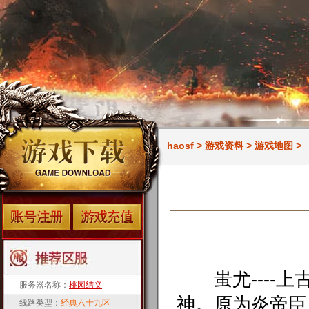
haosf
>
游戏资料
>
游戏地图
>
蚩尤----上
服务器名称：
桃园结义
神。原为炎帝臣
线路类型：
经典六十九区