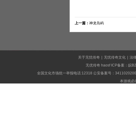
上一篇：
神龙岛屿
关于无忧传奇
|
无忧传奇文化
|
法
无优传奇
haosf
ICP备案：
皖B2
全国文化市场统一举报电话:12318 公安备案号：341102020002
本游戏必