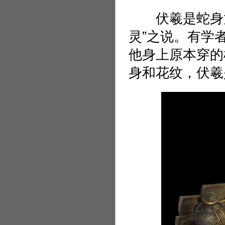
伏羲是蛇身龙
灵”之说。有学
他身上原本穿的
身和花纹，伏羲