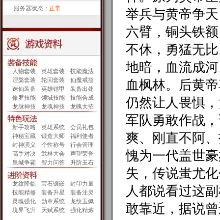
服务器状态：
正常
举兵与黄帝争天
六臂，铜头铁额
不休，勇猛无比
地暗，血流成河
人物套装
英雄套装
技能魔法
涅槃套装
轮回套装
仙魔戒指
血枫林。后黄帝
诛仙装备
英雄铠甲
装备出处
修罗技能
领域技能
技能合成
仍然让人畏惧，
龙脉神技
龙魂神技
龙魄大招
军队勇敢作战，
新手攻略
英雄系统
会员礼包
爽、刚直不阿、
神秘宝藏
锻造大师
福利使者
封神演义
个性称号
行会管理
愧为一代盖世豪
高手对决
武林大会
声望荣誉
皇城争霸
智力问答
升阶玉石
失，传说蚩尤化
龙纹降临
宝石镶嵌
封印力量
人都说看过这副
技能精修
装备升星
装备注灵
灵魂强化
勋章系统
龙纹玉佩
敢靠近，据说曾
境界飞升
天赋系统
强化精炼