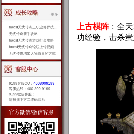
+更多
上古棋阵
：全天
haosf无忧传奇三职业修罗技...
无忧传奇新手攻略
功经验，击杀蚩
haosf无忧传奇游戏打金攻略
haosf无忧传奇论坛上传视频...
无忧传奇增加人物血量的方式
9199客服QQ：
4008009199
客服热线：400-800-9199
9199微信客服：
请扫描下方二维码联系
官方微信/微信客服